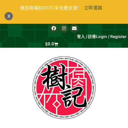
跳
優惠期滿$300可享免費送貨!
立即選購
至
x
主
要
F
I
E
a
n
n
內
c
s
v
登入 / 註冊
Login / Register
e
t
e
容
b
Cart
a
l
$
0.0
o
g
o
o
r
p
k
a
e
m