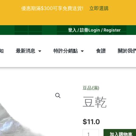
優惠期滿$300可享免費送貨!
立即選購
登入 / 註冊
Login / Register
知
最新消息
特許分銷點
食譜
關於我
豆品(濕)
豆
豆乾
乾
數
量
$
11.0
加入購物車