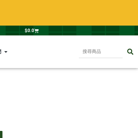
Cart
$
0.0
搜
們
尋
商
品