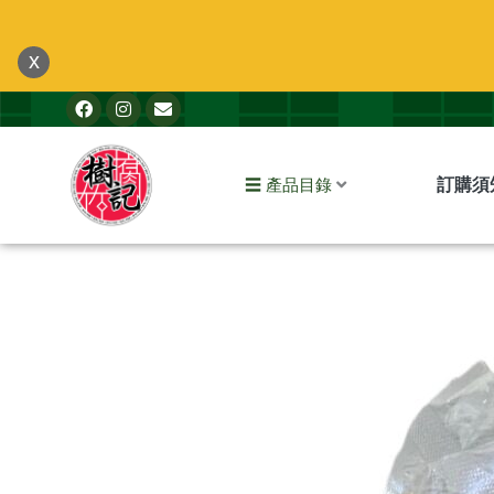
跳
至
x
主
F
I
E
要
a
n
n
內
c
s
v
e
t
e
容
b
a
l
訂購須
☰ 產品目錄
o
g
o
o
r
p
k
a
e
m