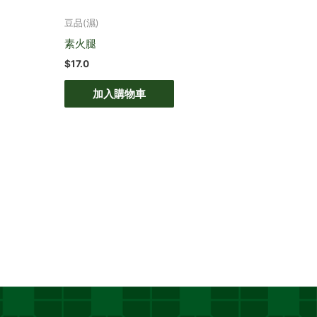
豆品(濕)
素火腿
$
17.0
加入購物車