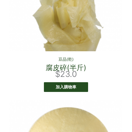
豆品(乾)
腐皮碎(半斤)
$
23.0
加入購物車