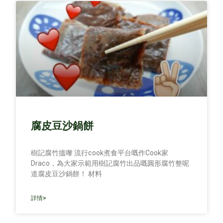
腐皮豆沙鍋餅
樹記腐竹搵嚟 流行cook煮食平台嘅作Cook家
Draco，為大家示範用樹記腐竹出品嘅圓形腐竹整呢
道腐皮豆沙鍋餅！ 材料
詳情>