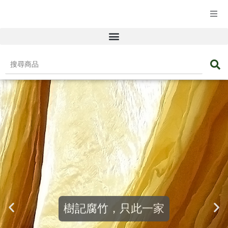
☰ 產品目錄
搜
尋
商
品
樹記腐竹，只此一家