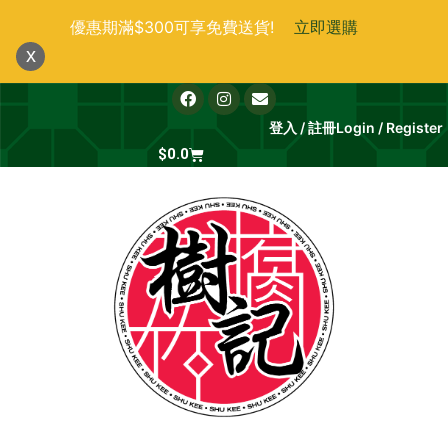
跳
優惠期滿$300可享免費送貨!
立即選購
至
x
主
要
F
I
E
a
n
n
內
c
s
v
登入 / 註冊
Login / Register
e
t
e
容
b
Cart
a
l
$
0.0
o
g
o
o
r
p
k
a
e
m