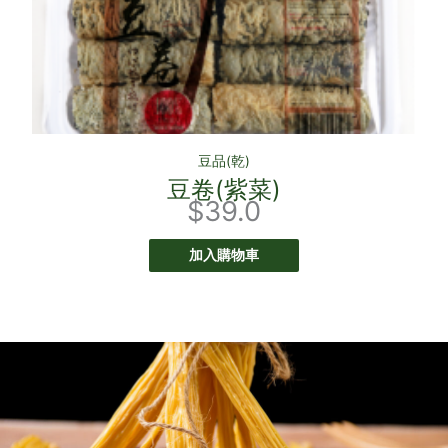
豆品(乾)
豆卷(紫菜)
$
39.0
加入購物車