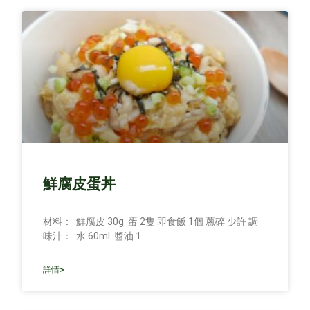
鮮腐皮蛋丼
材料： 鮮腐皮 30g 蛋 2隻 即食飯 1個 蔥碎 少許 調
味汁： 水 60ml 醬油 1
詳情>