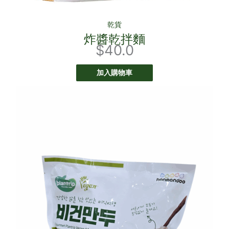
乾貨
炸醬乾拌麵
$
40.0
加入購物車