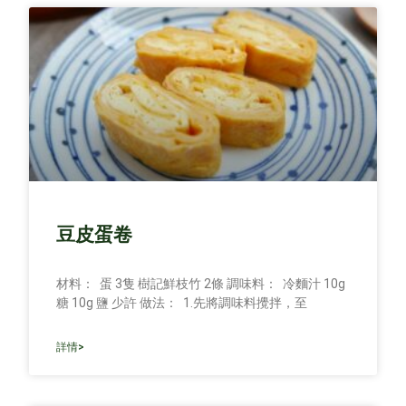
豆皮蛋卷
材料： 蛋 3隻 樹記鮮枝竹 2條 調味料： 冷麵汁 10g
糖 10g 鹽 少許 做法： 1.先將調味料攪拌，至
詳情>