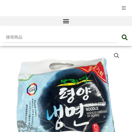
☰ 產品目錄
搜
尋
韓
商
國
品
平
壤
水
冷
麵
(附
湯
包)
數
量