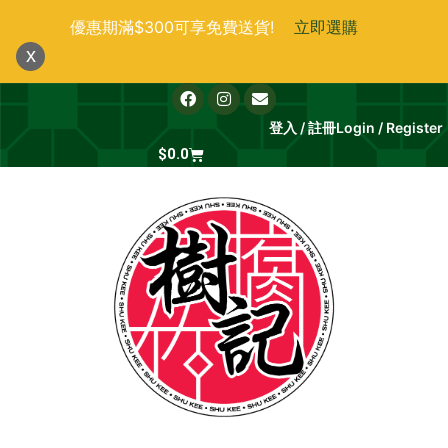
跳
優惠期滿$300可享免費送貨!
立即選購
至
x
主
要
F
I
E
a
n
n
內
c
s
v
登入 / 註冊
Login / Register
e
t
e
容
b
Cart
a
l
$
0.0
o
g
o
o
r
p
k
a
e
m