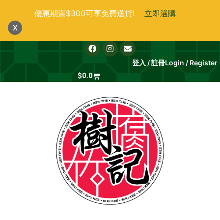
跳
優惠期滿$300可享免費送貨!
立即選購
至
x
主
要
F
I
E
a
n
n
內
c
s
v
登入 / 註冊
Login / Register
e
t
e
容
b
Cart
a
l
$
0.0
o
g
o
o
r
p
k
a
e
m