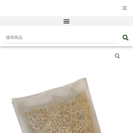
☰ 產品目錄
搜
尋
洋
商
薏
品
米
數
量