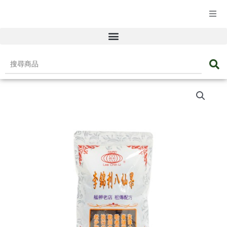
☰ 產品目錄
搜
尋
八
商
仙
品
果
數
量