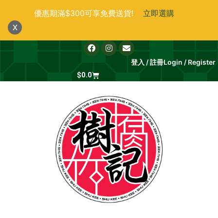
跳
優惠期滿$300可享免費送貨!
立即選購
至
x
主
要
F
I
E
a
n
n
內
c
s
v
登入 / 註冊
Login / Register
e
t
e
容
b
Cart
a
l
$
0.0
o
g
o
o
r
p
k
a
e
m