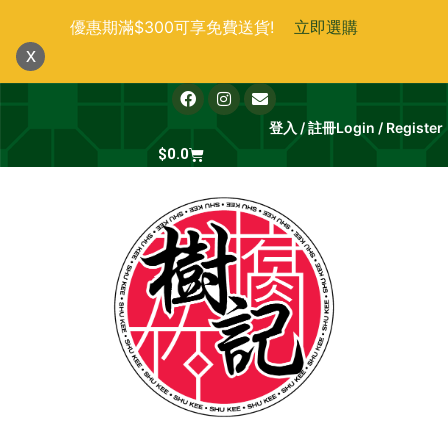
跳
優惠期滿$300可享免費送貨!
立即選購
至
x
主
要
F
I
E
a
n
n
內
c
s
v
登入 / 註冊
Login / Register
e
t
e
容
b
Cart
a
l
$
0.0
o
g
o
o
r
p
k
a
e
m