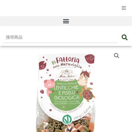
☰ 產品目錄
搜
尋
商
品