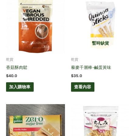
暫時缺貨
乾貨
乾貨
香菇酥肉鬆
藜麥千層棒-鹹蛋黃味
$
40.0
$
35.0
加入購物車
查看內容