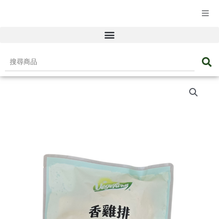
☰ 產品目錄
搜
尋
香
商
雞
品
排
數
量