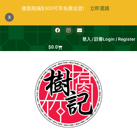
跳
優惠期滿$300可享免費送貨!
立即選購
至
x
主
要
F
I
E
a
n
n
內
c
s
v
登入 / 註冊
Login / Register
e
t
e
容
b
Cart
a
l
$
0.0
o
g
o
o
r
p
k
a
e
m