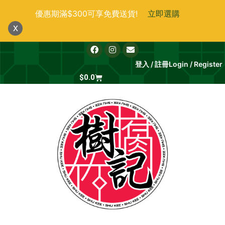
跳
優惠期滿$300可享免費送貨!
立即選購
至
x
主
要
F
I
E
a
n
n
內
c
s
v
登入 / 註冊
Login / Register
e
t
e
容
b
Cart
a
l
$
0.0
o
g
o
o
r
p
k
a
e
m