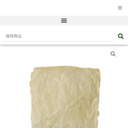
☰ 產品目錄
搜
尋
鮮
商
腐
品
皮
(細)
數
量