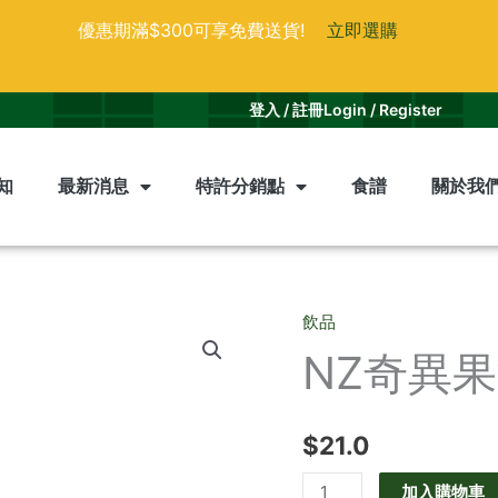
優惠期滿$300可享免費送貨!
立即選購
登入 / 註冊
Login / Register
知
最新消息
特許分銷點
食譜
關於我
飲品
NZ
NZ奇異
奇
異
果
$
21.0
汁
數
加入購物車