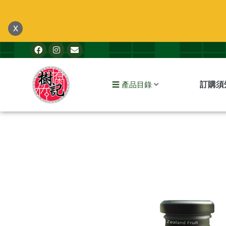
跳
至
x
主
F
I
E
要
a
n
n
內
c
s
v
e
t
e
容
b
a
l
訂購須
☰ 產品目錄
o
g
o
o
r
p
k
a
e
m