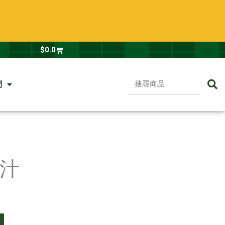
Cart
$
0.0
搜
們
尋
商
品
果汁