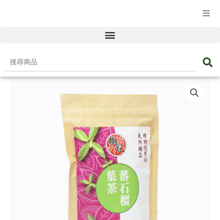
☰ 產品目錄
搜
尋
樹
商
記
品
腐
竹
蕃
石
榴
葉
茶
數
量