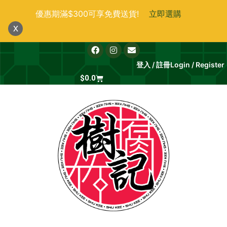
跳
優惠期滿$300可享免費送貨!
立即選購
至
x
主
要
F
I
E
a
n
n
內
c
s
v
登入 / 註冊
Login / Register
e
t
e
容
b
Cart
a
l
$
0.0
o
g
o
o
r
p
k
a
e
m