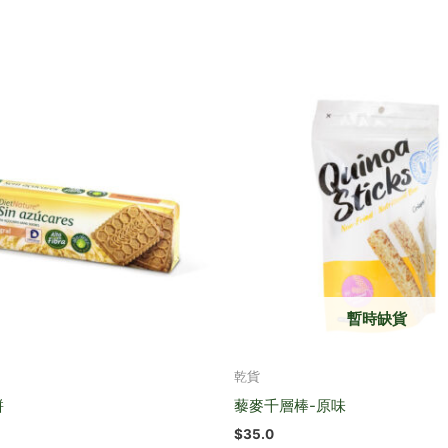
暫時缺貨
乾貨
餅
藜麥千層棒-原味
$
35.0