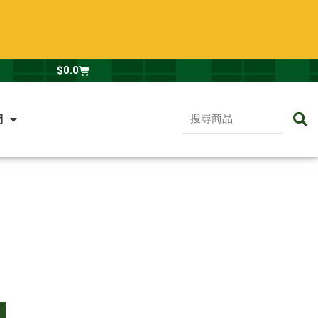
Cart
$
0.0
搜
們
尋
商
品