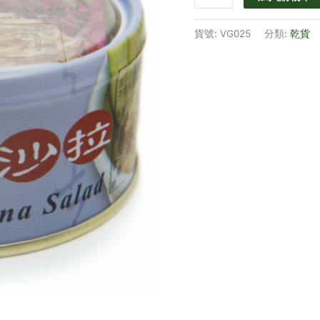
貨號:
VG025
分類:
乾貨