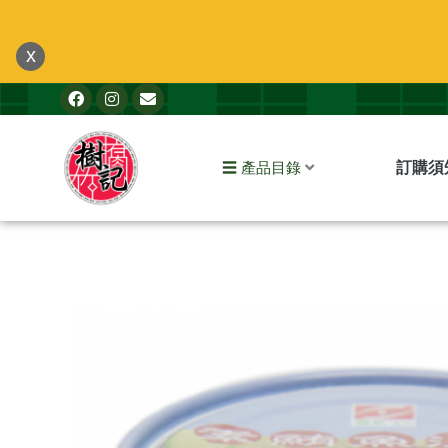
跳
至
x
主
F
I
E
要
a
n
n
內
c
s
v
e
t
e
容
b
a
l
訂購須
☰ 產品目錄
o
g
o
o
r
p
k
a
e
m