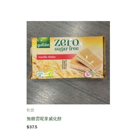
乾貨
無糖雲呢拿威化餅
$
37.5