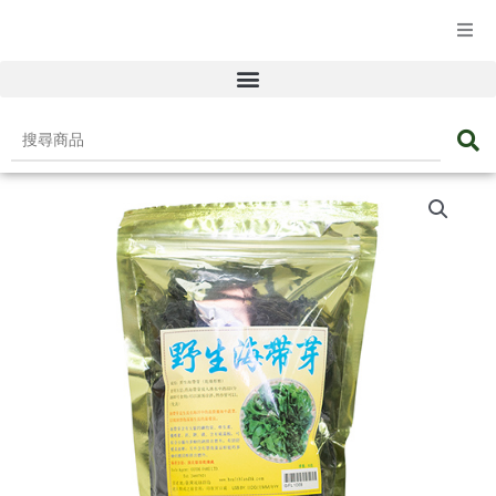
☰ 產品目錄
搜
尋
野
商
生
品
海
帶
芽
數
量