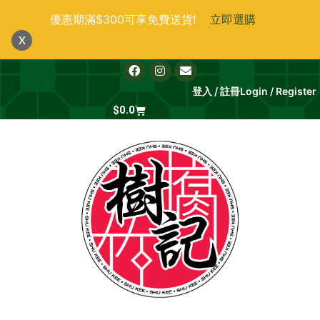
跳
優惠期滿$300可享免費送貨!
立即選購
至
x
主
要
F
I
E
a
n
n
內
c
s
v
登入 / 註冊
Login / Register
e
t
e
容
b
Cart
a
l
$
0.0
o
g
o
o
r
p
k
a
e
m