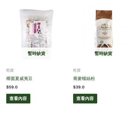
暫時缺貨
暫時缺貨
乾貨
乾貨
椰棗夏威夷豆
蕎麥螺絲粉
$
59.0
$
39.0
查看內容
查看內容