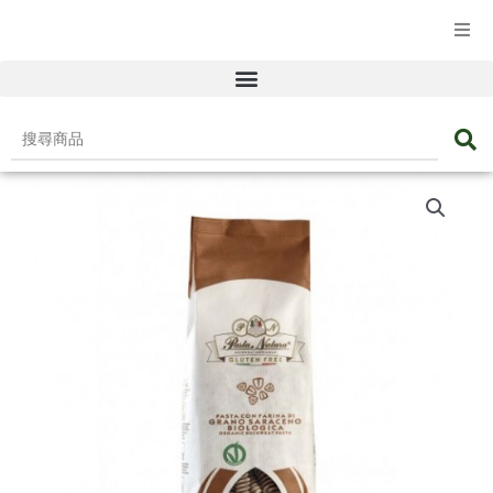
☰ 產品目錄
搜
尋
商
品