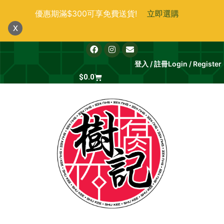
跳
優惠期滿$300可享免費送貨!
立即選購
至
x
主
要
F
I
E
a
n
n
內
c
s
v
登入 / 註冊
Login / Register
e
t
e
容
b
Cart
a
l
$
0.0
o
g
o
o
r
p
k
a
e
m